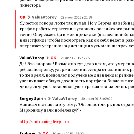
инвестора.
ОК
ValuaVtoroy
29 июля 2015 в 21:58
Я, честно говоря, тоже так думал. Но у Сергея на веб
график работы стратегии в условиях российского рынка
точно. Опережает. Да и мои прикидки (я завел подобн
инвестфанде чтобы посмотреть как он себя ведет в ра
опережает уверенно на дистанции чуть меньше трех ле
ValuaVtoroy
ОК
29 июля 2015 в 22:51
Да? Это здорово! Возможно тут дело в том, что умеренн
ребалансировку, удерживает инвестора от излишних ра
то же время, позволяет полученные дивиденды реинвес
увеличивает общую доходность портфеля. Значение же 
дивидендную составляющую, отражая только лишь рост
Sergey Spirin
ValuaVtoroy
30 июля 2015 в 09:09
Написал статью на эту тему: "Обгоняют ли рынок стратег
Марковицу дали нобелевку?" -
http://fintraining.livejourn...
Explorer
ОК
30 июля 2015 в 18:20