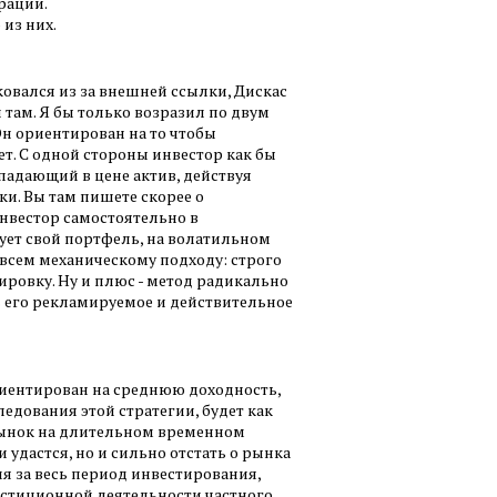
ерации.
 из них.
ковался из за внешней ссылки, Дискас
 там. Я бы только возразил по двум
н ориентирован на то чтобы
ет. С одной стороны инвестор как бы
падающий в цене актив, действуя
ки. Вы там пишете скорее о
нвестор самостоятельно в
ует свой портфель, на волатильном
совсем механическому подходу: строго
ировку. Ну и плюс - метод радикально
ть его рекламируемое и действительное
ориентирован на среднюю доходность,
едования этой стратегии, будет как
рынок на длительном временном
 удастся, но и сильно отстать о рынка
ля за весь период инвестирования,
естиционной деятельности частного