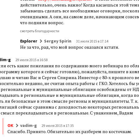
действительно, очень важно! Когда касаешься этой темы 
забываешь сделать все необходимые оговорки, посколь
очевидными. А они, на самом деле, начинающим совсем 
что подняли вопрос.
смотреть благодарности
Explorer
Sergey Spirin
31 июля 2015 в 17:14
Не за что, рад, что мой вопрос оказался кстати.
dim-g
29 июля 2015 в 16:58
сли есть какие пожелания по содержанию моего вебинара по об
рограмму которого я сейчас готовлю), пожалуйста, пишите в ком
ушаю и читаю Вас и Сергея Спирина. Инвестор с 80-х прошлого ве
носительно недавно, не считая опыта работы с ГКО. Хотелось бы
 региональные и муниципальные облигации освобождены от НДФ
ладывать в региональные и муниципальные облигации, когда пос
ть ли безопасные в этом смысле регионы и муниципалитеты. Т. к
лигаций сейчас сравнима с доходностью некоторых региональных
 смысл перекладываться в региональные. С уважением, Вадим
ОК
vadim-g
29 июля 2015 в 17:35
Спасибо. Принято. Обязательно их разберем по косточкам.