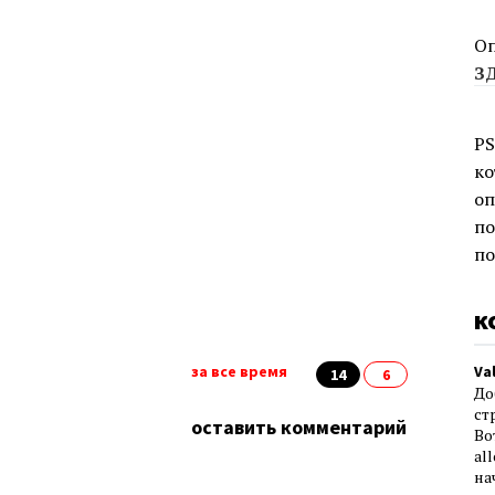
Оп
З
PS
ко
оп
по
по
к
за все время
Va
14
6
До
ст
оставить комментарий
Во
аl
на