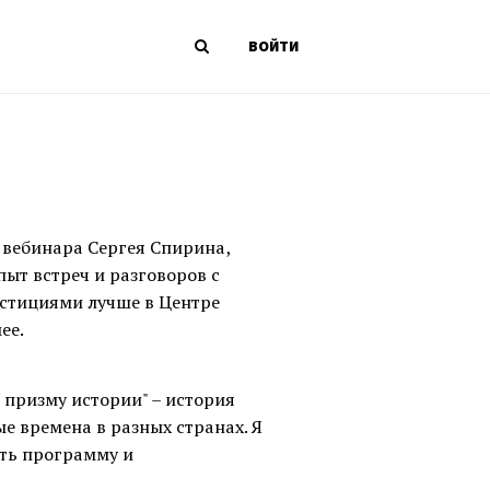
ВОЙТИ
и вебинара Сергея Спирина,
пыт встреч и разговоров с
естициями лучше в Центре
ее.
 призму истории" – история
е времена в разных странах. Я
ать программу и