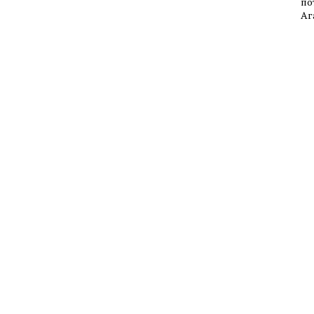
по
Аг