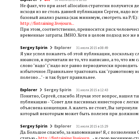
Не факт, что при asset allocation стратегии получится
исходя из не столь давней публикации Сергея, надо в
базовый анализ рынка (как минимум, смотреть на P/E):
http://fintraining.livejourn...
При этом, соответственно, превносится риск человече
временные затраты. IMHO. Хотя в целом подход все же
Sergey Spirin
Explorer
31 июля 2015 в 08:49
Я уже успел пожалеть об этой публикации, поскольку
нюансов, и прочитали не то, что написано, а то, что им
слово "надо" ("надо все равно периодически проводить 
избыточное. Правильнее трактовать как "грамотному 
полезно ..." - и так будет правильнее.
Explorer
Sergey Spirin
31 июля 2015 в 12:43
Понятно, Сергей, спасибо. Изучая этот вопрос, нашел 
публикацию - "Совет для пассивных инвесторов с легк
объяснена концепция. А жалеть не стоит, Вы затронул
который некоторым может быть полезен при должном
Sergey Spirin
Explorer
31 июля 2015 в 15:29
Да. Большое спасибо, за напоминание! Я, с позволения О
статью -
http://fintraining.livejourn...
- и свою весеннюю ст