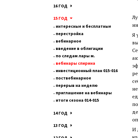
16 ГОД
Лу
15 ГОД
ин
интересные и бесплатные
перестройка
Я 
вебинарное
вы
введение в облигации
Се
по следам лары м.
ак
вебинары спирина
эф
инвестиционный план 015-016
ре
поствебинарное
се
перерыв на неделю
не
приглашение на вебинары
ед
итоги сезона 014-015
по
де
14 ГОД
оп
13 ГОД
И 
чт
12 ГОД