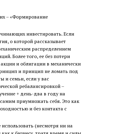
щих – «Формирование
начинающих инвестировать. Если
гия, о которой рассказывает
ю механическим распределением
ий. Более того, ее без потери
 акции и облигации в механически
принцип и принцип не ломать под
ы и семьи, если у вас
нической ребалансировкой –
чение + день-два в году на
 самим приумножать себя. Это как
оходностью и без контакта с
е использовать (несмотря ни на
 как к бизнесу, тратя время и силы