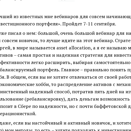
чший из известных мне вебинаров для совсем начинаю
вестиционного портфеля». Пройдет 7-11 сентября.
уже писал о нем: большой, очень большой вебинар для 
 совсем новичок, то лучше идите на этот вебинар. Страте
ргей, в мире называется аsset аllocation, а я ее называ
тивов – самая простая и надежная стратегия для инвестиц
фективности легко расширить, выбирая самостоятельно
балансируемый портфель. Главное – правильно понять 
бя. В общем, если вы не хотите отвлекаться от своей работ
экономические хобби, то распределение активов с меха
инственный надежный способ, потратив пять дней на изу
льзование (ребалансировку), дать деньгам возможность
позит в Сбере по надежности, но с почти баффетовской д
ерационисткой.
даже, если вы настойчивый и активный новичок, и хотит
о) мои методы, то есть – хотите подходить к инвестициям