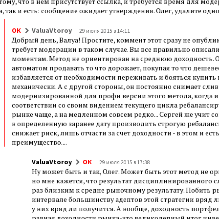
тому, что в нём присутствует ссылка, и требуется время для мод
а, так и есть: сообщение ожидает утверждения. Олег, удалите одно
ОК
ValuaVtoroy
29 июля 2015 в 14:11
Добрый день, Валуа! Простите, коммент этот сразу не опубли
требует модерации в таком случае. Вы все правильно описали
моментам. Метод не ориентирован на среднюю доходность. О
автоматом продавать то что дорожает, покупая то что дешеве
избавляется от необходимости переживать и бояться купить 
механически. А с другой стороны, он постоянно снимает слив
модернизированной для профи версии этого метода, когда и
соответствии со своим видением текущего цикла ребалансир
рынке чаще, а на медленном совсем редко... Сергей же учит 
в определенную заранее дату производить строгую ребаланс
снижает риск, лишь отчасти за счет доходности - в этом и ес
преимущество....
ValuaVtoroy
ОК
29 июля 2015 в 17:38
Ну может быть и так, Олег. Может быть этот метод не 
но мне кажется, что результат дисциплинированного сл
раз близким к средне рыночному результату. Побить 
интервале большинству адептов этой стратегии вряд ли
у них вряд ли получится. А вообще, доходность портфе
равная доходности рынка-это великолепный итог инв