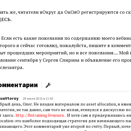
ять же, читатели вОкруг да ОкОлО регистрируются со с
ДЕСЬ
.
 Если есть какие пожелания по содержанию моего веби
торого я сейчас готовлю), пожалуйста, пишите в коммент
ыт прошедших мероприятий, но и все пожелания.... Мой
ловине сентября у Сергея Спирина и объявление его про
слезавтра.
омментарии
|
luaVtoroy
29 июля 2015 в 11:43
брый день, Олег. Не владея материалом по аsset аllocation, и им
ратегии, не так давно, сам того не желая, втянулся в дискуссию п
т здесь:
http://fintraining.livejourn...
И хотя сам я придерживаюсь ино
location-это наиболее подходящая стратегия для начинающего па
чинающего. Этот комментарий уже второй по счёту. Первый, поче