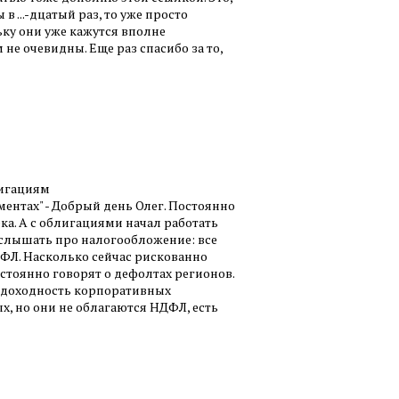
в ...-дцатый раз, то уже просто
ку они уже кажутся вполне
не очевидны. Еще раз спасибо за то,
лигациям
ментах" - Добрый день Олег. Постоянно
ка. А с облигациями начал работать
 услышать про налогообложение: все
Л. Насколько сейчас рискованно
тоянно говорят о дефолтах регионов.
. доходность корпоративных
, но они не облагаются НДФЛ, есть