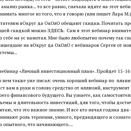
 анализ рынка... то все равно, сначала идите на этот веб
нимать многое из того, что я говорю (или пишет Лара М.),
тателям вОкруг да ОкОлО обещают скидки. Почитать пр
ашей скидкой можно
ЗДЕСЬ
. Сам я этот вебинар внимат
о себе на ус намотал. Мне было любопытно почему так с
ишедшие на вОкруг да ОкОлО с вебинаров Сергея от но
стемы...
вебинар «Личный инвестиционный план». Пройдет 15-16 
о нем также уже писал: очень хороший вебинар по план
ст вам в руки и голову средство от иллюзий, инструмен
оего финансового будущего. Вы узнаете, как самостоятел
ъемы и длительность инвестиций, для того, чтобы дости
итаю, что это важное знание. И все кто начал годика два
нимают роль терпения, умного, предвидящего и сознате
о опытного, что начинающего....