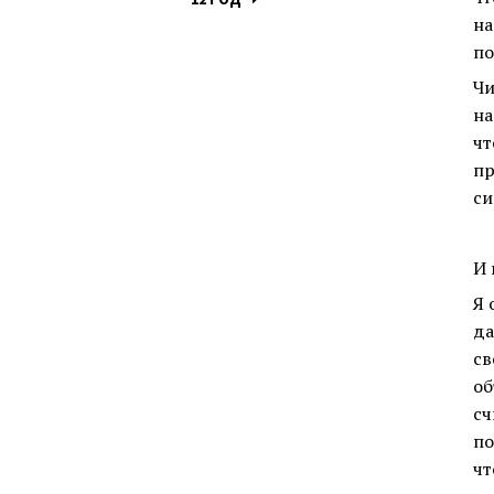
на
по
Чи
н
чт
пр
си
И 
Я 
да
св
об
сч
по
чт