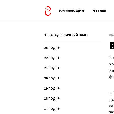
НАЧИНАЮЩИМ
ЧТЕНИЕ
НАЗАД В ЛИЧНЫЙ ПЛАН
Июл
25 ГОД
В 
22 ГОД
ко
21 ГОД
ин
фи
20 ГОД
19 ГОД
25
18 ГОД
до
са
17 ГОД
за