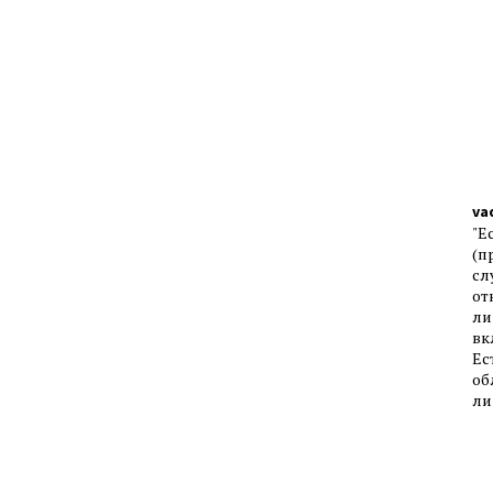
va
"Е
(п
сл
от
ли
вк
Ес
об
ли