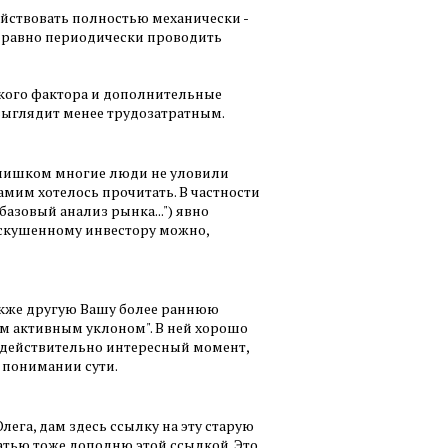
 действовать полностью механически -
се равно периодически проводить
ского фактора и дополнительные
 выглядит менее трудозатратным.
 слишком многие люди не уловили
 самим хотелось прочитать. В частности
базовый анализ рынка...") явно
искушенному инвестору можно,
также другую Вашу более раннюю
им активным уклоном". В ней хорошо
и действительно интересный момент,
 понимании сути.
лега, дам здесь ссылку на эту старую
атью тоже дополню этой ссылкой. Это,