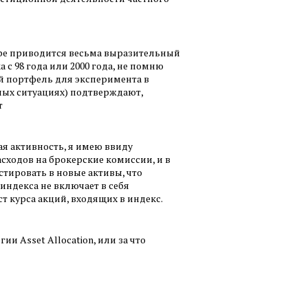
инаре приводится весьма выразительный
 с 98 года или 2000 года, не помню
ый портфель для эксперимента в
зных ситуациях) подтверждают,
т
ая активность, я имею ввиду
сходов на брокерские комиссии, и в
тировать в новые активы, что
индекса не включает в себя
 курса акций, входящих в индекс.
ии Asset Allocation, или за что