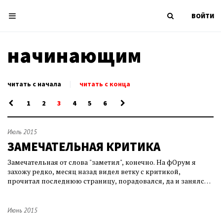
ВОЙТИ
начинающим
читать с начала
|
читать с конца
1
2
3
4
5
6
Июль 2015
ЗАМЕЧАТЕЛЬНАЯ КРИТИКА
Замечательная от слова "заметил", конечно. На фОрум я
захожу редко, месяц назад видел ветку с критикой,
прочитал последнюю страницу, порадовался, да и занялся
другими делами. Но Анатолию я действительно обещал
продолжить наш публичный разговор, начатый ЗДЕСЬ .
Виноват, что задержал с ответом, потому заметил и отвечу.
Июнь 2015
Буду цитировать комментарий Ана