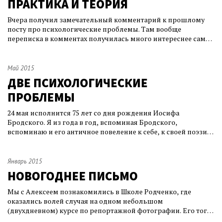
ПРАКТИКА И ТЕОРИЯ
Вчера получил замечательный комментарий к прошлому
посту про психологические проблемы. Там вообще
переписка в комментах получилась много интереснее самой
публикации. Вот что Анатолий пишет: Олег, вот есть
практика а есть теория. Теоретически вы правы начав с 20
лет откладывать и инвестировать к 80 можно стать
Май 2015
состоятельным "кротом" :))) Но практиче
ДВЕ ПСИХОЛОГИЧЕСКИЕ
ПРОБЛЕМЫ
24 мая исполнится 75 лет со дня рождения Иосифа
Бродского. Я из года в год, вспоминая Бродского,
вспоминаю и его античное повеление к себе, к своей поэзии
и своей жизни – монотонность. Жизнь, говорил Иосиф
Александрович, надобно уподобить времени, нужно жить,
как живет время, речь человеческая должна быть подобна
Январь 2015
времени. А время не подскакивает и
НОВОГОДНЕЕ ПИСЬМО
Мы с Алексеем познакомились в Школе Родченко, где
оказались волей случая на одном небольшом
(двухдневном) курсе по репортажной фотографии. Его тогда
очень заинтересовало, каким образом я умудряюсь не