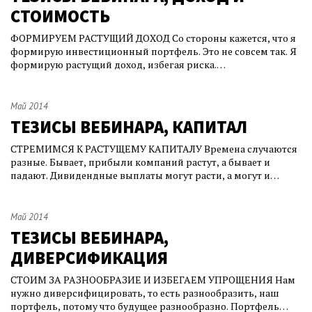
СТОИМОСТЬ
ФОРМИРУЕМ РАСТУЩИЙ ДОХОД Со стороны кажется, что я
формирую инвестиционный портфель. Это не совсем так. Я
формирую растущий доход, избегая риска.
Низковолатильный среднесрочный доходный
инвестиционный портфель – это то, что получается в итоге
и само собой. Я слежу прежде всего за доходом своего
Май 2014
портфеля. Моей задачей является обеспечение постоянно
ТЕЗИСЫ ВЕБИНАРА, КАПИТАЛ
СТРЕМИМСЯ К РАСТУЩЕМУ КАПИТАЛУ Времена случаются
разные. Бывает, прибыли компаний растут, а бывает и
падают. Дивидендные выплаты могут расти, а могут и
сокращаться. Для того, чтобы обезопасить себя от худых лет,
мне знаком только один рецепт: широкая диверсификация
портфеля плюс постоянный рост капитала. Широкая
Май 2014
диверсификация должна подразумевать
ТЕЗИСЫ ВЕБИНАРА,
ДИВЕРСИФИКАЦИЯ
СТОИМ ЗА РАЗНООБРАЗИЕ И ИЗБЕГАЕМ УПРОЩЕНИЯ Нам
нужно диверсифицировать, то есть разнообразить, наш
портфель, потому что будущее разнообразно. Портфель