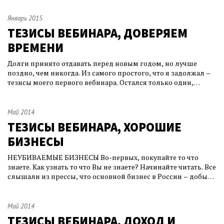
работая посвящать свою жизнь только хобби. После
нескольких "разговоров на заданную тему" связь между
Январь 2015
нами, как мне казалось, оборвалась, но не тут-то
ТЕЗИСЫ ВЕБИНАРА, ДОВЕРЯЕМ
ВРЕМЕНИ
Долги принято отдавать перед новым годом, но лучше
поздно, чем никогда. Из самого простого, что я задолжал –
тезисы моего первого вебинара. Остался только один,
последний тезис – про время. Он очень важный. Возможно,
именно в эти дни, после впечатляющей волатильности
рынка в ноябре-декабре, его можно прочувствовать так
Май 2014
остро, как вряд ли получилось
ТЕЗИСЫ ВЕБИНАРА, ХОРОШИЕ
БИЗНЕСЫ
НЕУБИВАЕМЫЕ БИЗНЕСЫ Во-первых, покупайте то что
знаете. Как узнать то что Вы не знаете? Начинайте читать. Все
слышали из прессы, что основной бизнес в России – добыча
и продажа сырой нефти. Посвятите пару месяцев свое
свободное время выяснению через интернет подробностей
нефтяного бизнеса: узнайте как нефть добывается, какие
Май 2014
месторождения есть в Ро
ТЕЗИСЫ ВЕБИНАРА, ДОХОД И