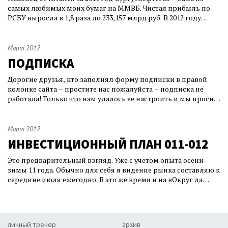
самых любимых моих бумаг на ММВБ. Чистая прибыль по
РСБУ выросла в 1,8 раза до 233,157 млрд руб. В 2012 году
можно ожидать выплаты дивидендов по
привилегированным акциям в размере 2.15 рубля на акцию.
Из хорошей информации по Сургуту – достраивается НПЗ в
Март 2012
Кириши, Ленинградская область – будут п
ПОДПИСКА
Дорогие друзья, кто заполнял форму подписки в правой
колонке сайта – простите нас пожалуйста – подписка не
работала! Только что нам удалось ее настроить и мы просим
Вас переподписаться на обновления сайта. И еще раз
простите нас, мы в сайтостроении новички и только учимся.
Пожалуйста, если Вы получили этот пост на почту по
Март 2012
подписке – сообщите об эт
ИНВЕСТИЦИОННЫЙ ПЛАН 011-012
Это предварительный взгляд. Уже с учетом опыта осени-
зимы 11 года. Обычно для себя я видение рынка составляю к
середине июля ежегодно. В это же время и на вОкруг да
ОкОлО буду публиковать годовой инвестиционный план.
Сейчас же надо повесить в эту рубрику соответствующий
текст к открытию сайта, чтобы место не пустовало 4 месяца.
Инвестиционный план
личный тренер
архив