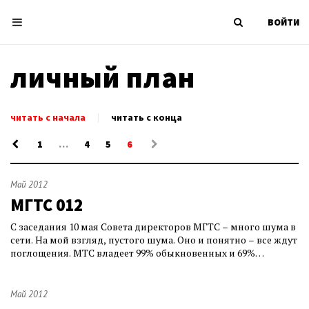
ВОЙТИ
личный план
читать с начала
|
читать с конца
1
…
4
5
6
Май 2012
МГТС 012
С заседания 10 мая Совета директоров МГТС – много шума в
сети. На мой взгляд, пустого шума. Оно и понятно – все ждут
поглощения. МТС владеет 99% обыкновенных и 69%
привилегированных акций МГТС. МТС зимой заявляла о
намерении консолидировать 100% акций МГТС – и публика
ждет этого события. Но пока о поглощении ни слуху ни духу.
Май 2012
Ходят слухи: МТС опаса