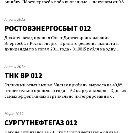
ошибку: "Мосэнергосбыт обыкновенные — покупаем от 0.8
рубля и дешевле; средние дивиденды за три года 0.08 рубля,
P/E 2.9, ROS% 2.3;"можно чуть подробнее, нашел упоминание
только о выплатах 0,1020647 в 2010 и 0,02831 в 2009 годах,
Апрель 2012
раньше выплат не был
РОСТОВЭНЕРГОСБЫТ 012
Два дня назад прошел Совет Директоров компании
Энергосбыт Ростовэнерго. Принято решение выплатить
дивиденды по итогам 2011 года - 0,10015 рубля на одну
обыкновенную и привилегированную акции; и по итогам 1
квартала 2012 года - 0,03946 рубля на одну обыкновенную и
привилегированную акцию. Отличное дело. В 11 году я их не
Апрель 2012
покупал – до моей целевой це
ТНК BP 012
Отличный отчет вышел. Чистая прибыль выросла на 40,8%
относительно прошлого года – 9,2 млрд. долларов. Одна из
самых эффективных вертикально интегрированных
корпораций. Хороший рост все годы работы корпорации,
прекрасные дивиденды, грамотное управление. Меня
особенно порадовала одна из новостей конца прошлого
Март 2012
года. Менеджмент ТНК BP решил, что у ни
СУРГУТНЕФТЕГАЗ 012
Наконец отчитался за 2011 год Сургутнефтегаз – одна из