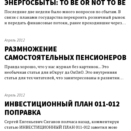
ЭНЕРГОСБЫТЫ: TO BE OR NOT TO BE
Последние две недели было много вопросов по сбытам. В
связи с планами государства перекроить розничный рынок
и передать финансовые потоки, ранее проходившие через
сбытовые компании, уполномоченным банкам с надзором
НП "Совет рынка", встают вопросы: будут ли прежние
дивиденды, будут ли вообще сбытовые компании
Апрель 2012
рентабельны, будут ли вообще сбытовые к
РАЗМНОЖЕНИЕ
САМОСТОЯТЕЛЬНЫХ ПЕНСИОНЕРОВ
Правда хорошо, что у нас журнал без картинок... Это
необычная статья для вОкруг да ОкОлО. Это внутренняя
статья для тех читателей, что заинтересованы в развитии
сайта. Я думаю сделать такую статью традицией и раз в два
месяца рассказывать о своих планах и спрашивать совета, а
может быть и помощи. Надеюсь, эта слабость простительна.
Апрель 2012
В многочисленных
ИНВЕСТИЦИОННЫЙ ПЛАН 011-012
ПОПРАВКА
Сергей Евгеньевич Сиганов полчаса назад, комментируя
статью ИНВЕСТИЦИОННЫЙ ПЛАН 011-012 заметил мою