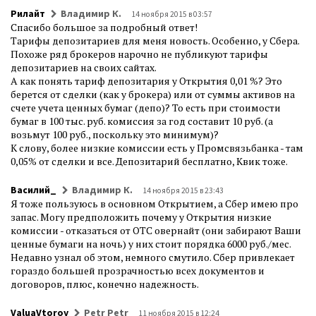
Рилайт
Владимир К.
14 ноября 2015 в 03:57
Спасибо большое за подробный ответ!
Тарифы депозитариев для меня новость. Особенно, у Сбера.
Похоже ряд брокеров нарочно не публикуют тарифы
депозитариев на своих сайтах.
А как понять тариф депозитария у Открытия 0,01 %? Это
берется от сделки (как у брокера) или от суммы активов на
счете учета ценных бумаг (депо)? То есть при стоимости
бумаг в 100 тыс. руб. комиссия за год составит 10 руб. (а
возьмут 100 руб., поскольку это минимум)?
К слову, более низкие комиссии есть у Промсвязьбанка - там
0,05% от сделки и все. Депозитарий бесплатно, Квик тоже.
Василий_
Владимир К.
14 ноября 2015 в 23:43
Я тоже пользуюсь в основном Открытием, а Сбер имею про
запас. Могу предположить почему у Открытия низкие
комиссии - отказаться от OTC овернайт (они забирают Ваши
ценные бумаги на ночь) у них стоит порядка 6000 руб./мес.
Недавно узнал об этом, немного смутило. Сбер привлекает
гораздо большей прозрачностью всех документов и
договоров, плюс, конечно надежность.
ValuaVtoroy
Petr Petr
11 ноября 2015 в 12:24