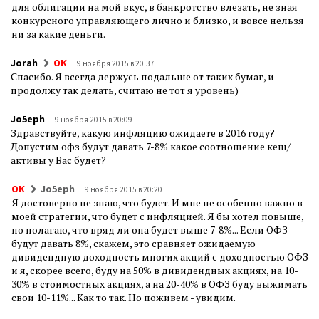
для облигации на мой вкус, в банкротство влезать, не зная
конкурсного управляющего лично и близко, и вовсе нельзя
ни за какие деньги.
Jorah
ОК
9 ноября 2015 в 20:37
Спасибо. Я всегда держусь подальше от таких бумаг, и
продолжу так делать, считаю не тот я уровень)
Jo5eph
9 ноября 2015 в 20:09
Здравствуйте, какую инфляцию ожидаете в 2016 году?
Допустим офз будут давать 7-8% какое соотношение кеш/
активы у Вас будет?
ОК
Jo5eph
9 ноября 2015 в 20:20
Я достоверно не знаю, что будет. И мне не особенно важно в
моей стратегии, что будет с инфляцией. Я бы хотел повыше,
но полагаю, что вряд ли она будет выше 7-8%... Если ОФЗ
будут давать 8%, скажем, это сравняет ожидаемую
дивидендную доходность многих акций с доходностью ОФЗ
и я, скорее всего, буду на 50% в дивидендных акциях, на 10-
30% в стоимостных акциях, а на 20-40% в ОФЗ буду выжимать
свои 10-11%... Как то так. Но поживем - увидим.