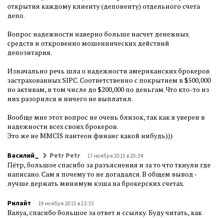
открытия каждому клиенту (депоненту) отдельного счета
депо.
Вопрос надежности наверно больше насчет денежных
средств и откровенно мошеннических действий
депозитария.
Изначально речь шла о надежности американских брокеров
застрахованных SIPC. Соответственно с покрытием в $500,000
по активам, в том числе до $200,000 по деньгам. Что кто-то из
них разорился и ничего не выплатил.
Вообще мне этот вопрос не очень близок, так как я уверен в
надежности всех своих брокеров.
Это же не MMCIS пантеон финанс какой нибудь)))
Василий_
Petr Petr
17 ноября 2015 в 20:34
Пётр, большое спасибо за разъяснения и за то что ткнули где
написано. Сам я почему то не догадался. В общем вывод -
лучше держать минимум кэша на брокерских счетах.
Рилайт
19 ноября 2015 в 23:33
Валуа, спасибо большое за ответ и ссылку. Буду читать, как