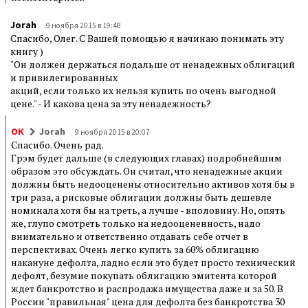
Jorah
9 ноября 2015 в 19:48
Спасибо, Олег. С Вашей помощью я начинаю понимать эту
книгу )
"Он должен держаться подальше от ненадежных облигаций
и привилегированных
акций, если только их нельзя купить по очень выгодной
цене." - И какова цена за эту ненадежность?
ОК
Jorah
9 ноября 2015 в 20:07
Спасибо. Очень рад.
Грэм будет дальше (в следующих главах) подробнейшим
образом это обсуждать. Он считал, что ненадежные акции
должны быть недооценены относительно активов хотя бы в
три раза, а рисковые облигации должны быть дешевле
номинала хотя бы на треть, а лучше - вполовину. Но, опять
же, глупо смотреть только на недооцененность, надо
внимательно и ответственно отдавать себе отчет в
перспективах. Очень легко купить за 60% облигацию
накануне дефолта, ладно если это будет просто технический
дефолт, безумие покупать облигацию эмитента которой
ждет банкротство и распродажа имущества даже и за 50. В
России "правильная" цена для дефолта без банкротства 30