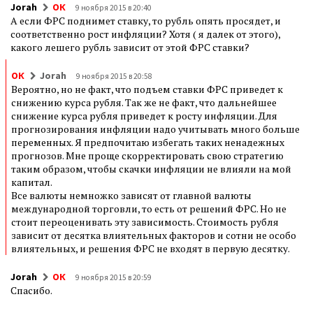
Jorah
ОК
9 ноября 2015 в 20:40
А если ФРС поднимет ставку, то рубль опять просядет, и
соответственно рост инфляции? Хотя ( я далек от этого),
какого лешего рубль зависит от этой ФРС ставки?
ОК
Jorah
9 ноября 2015 в 20:58
Вероятно, но не факт, что подъем ставки ФРС приведет к
снижению курса рубля. Так же не факт, что дальнейшее
снижение курса рубля приведет к росту инфляции. Для
прогнозирования инфляции надо учитывать много больше
переменных. Я предпочитаю избегать таких ненадежных
прогнозов. Мне проще скорректировать свою стратегию
таким образом, чтобы скачки инфляции не влияли на мой
капитал.
Все валюты немножко зависят от главной валюты
международной торговли, то есть от решений ФРС. Но не
стоит переоценивать эту зависимость. Стоимость рубля
зависит от десятка влиятельных факторов и сотни не особо
влиятельных, и решения ФРС не входят в первую десятку.
Jorah
ОК
9 ноября 2015 в 20:59
Спасибо.