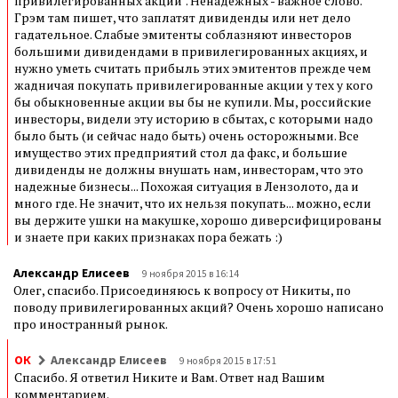
привилегированных акций". Ненадежных - важное слово.
Грэм там пишет, что заплатят дивиденды или нет дело
гадательное. Слабые эмитенты соблазняют инвесторов
большими дивидендами в привилегированных акциях, и
нужно уметь считать прибыль этих эмитентов прежде чем
жадничая покупать привилегированные акции у тех у кого
бы обыкновенные акции вы бы не купили. Мы, российские
инвесторы, видели эту историю в сбытах, с которыми надо
было быть (и сейчас надо быть) очень осторожными. Все
имущество этих предприятий стол да факс, и большие
дивиденды не должны внушать нам, инвесторам, что это
надежные бизнесы... Похожая ситуация в Лензолото, да и
много где. Не значит, что их нельзя покупать... можно, если
вы держите ушки на макушке, хорошо диверсифицированы
и знаете при каких признаках пора бежать :)
Александр Елисеев
9 ноября 2015 в 16:14
Олег, спасибо. Присоединяюсь к вопросу от Никиты, по
поводу привилегированных акций? Очень хорошо написано
про иностранный рынок.
ОК
Александр Елисеев
9 ноября 2015 в 17:51
Спасибо. Я ответил Никите и Вам. Ответ над Вашим
комментарием.