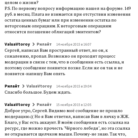
целом о жизни?
P.S. По первому вопросу информацию нашел на форуме. 149
руб. в месяц. Плата не взимается при отстуствии изменения
остатка ценных бумаг или при изменении остатка по
неторговым операциям. К неторговым операциям
относится погашение облигаций эмитентом?
ValuaVtoroy
Рилайт
14 ноября 2015 в 16:07
Сергей, написал Вам пространный ответ, но он, к
сожалению, пропал. Возможно он проходит процесс
модерации в связи с тем, что в сообщении есть ссылка, и
поэтому сообщение появится позже. Если же он так и не
появится-напишу Вам опять
Рилайт
ValuaVtoroy
14 ноября 2015 в 19:04
Спасибо большое. Будем ждать.
ValuaVtoroy
Рилайт
15 ноября 2015 в 12:05
Доброе утро, Сергей. Видимо моё сообщение не прошло
модерацию.(( Но я Вам ответил, написав Вам в личку в ЖЖ.
Благо, у Вас есть аккаунт. В моём сообщении есть ссылка на
ресурс, где можно прочесть "Чёрного лебедя", но эта ссылка
не открывается щелчком мыши. Почему-не знаю. Так что,