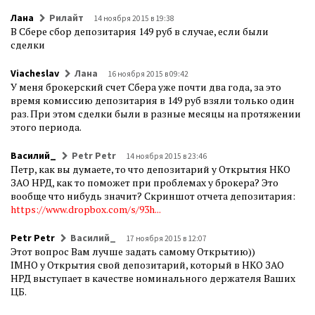
Лана
Рилайт
14 ноября 2015 в 19:38
В Сбере сбор депозитария 149 руб в случае, если были
сделки
Viacheslav
Лана
16 ноября 2015 в 09:42
У меня брокерский счет Сбера уже почти два года, за это
время комиссию депозитария в 149 руб взяли только один
раз. При этом сделки были в разные месяцы на протяжении
этого периода.
Василий_
Petr Petr
14 ноября 2015 в 23:46
Петр, как вы думаете, то что депозитарий у Открытия НКО
ЗАО НРД, как то поможет при проблемах у брокера? Это
вообще что нибудь значит? Скриншот отчета депозитария:
https://www.dropbox.com/s/93h...
Petr Petr
Василий_
17 ноября 2015 в 12:07
Этот вопрос Вам лучше задать самому Открытию))
IMHO у Открытия свой депозитарий, который в НКО ЗАО
НРД выступает в качестве номинального держателя Ваших
ЦБ.