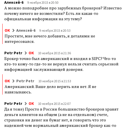
Алексей-6
9 ноября 2015 в 20:50
А можно поподробнее про зарубежных брокеров? Известно
почему ничего не возместили? Есть ли какая-то
официальная информация на эту тему?
ОК
Алексей-6
9 ноября 2015 в 20:53
Простите, мне нечего добавить, я деталями не
интересовался.
Petr Petr
ОК
10 ноября 2015 в 21:36
Брокер точно был американский и входил в SIPC? Что-то
кто-то кому-то где-то не вернул нельзя считать серьезной
информацией заслуживающей доверия.
ОК
Petr Petr
10 ноября 2015 в 21:53
Американский. Ваше дело верить или нет. Я не
навязываюсь.
Petr Petr
ОК
10 ноября 2015 в 22:07
Да я тоже) Просто в России большинство брокеров хранят
деньги клиентов на общем (а не на отдельном) счете,
страховки ни денег ни бумаг нет, и говорить что это
надежней чем нормальный американский брокер как-то