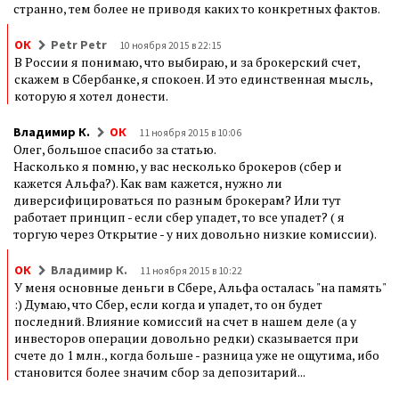
странно, тем более не приводя каких то конкретных фактов.
ОК
Petr Petr
10 ноября 2015 в 22:15
В России я понимаю, что выбираю, и за брокерский счет,
скажем в Сбербанке, я спокоен. И это единственная мысль,
которую я хотел донести.
Владимир К.
ОК
11 ноября 2015 в 10:06
Олег, большое спасибо за статью.
Насколько я помню, у вас несколько брокеров (сбер и
кажется Альфа?). Как вам кажется, нужно ли
диверсифицироваться по разным брокерам? Или тут
работает принцип - если сбер упадет, то все упадет? ( я
торгую через Открытие - у них довольно низкие комиссии).
ОК
Владимир К.
11 ноября 2015 в 10:22
У меня основные деньги в Сбере, Альфа осталась "на память"
:) Думаю, что Сбер, если когда и упадет, то он будет
последний. Влияние комиссий на счет в нашем деле (а у
инвесторов операции довольно редки) сказывается при
счете до 1 млн., когда больше - разница уже не ощутима, ибо
становится более значим сбор за депозитарий...