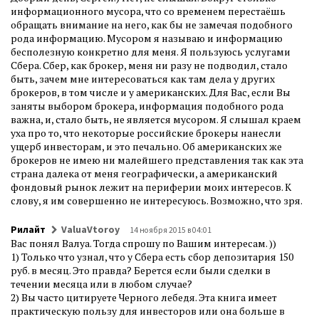
информационного мусора, что со временем перестаёшь
обращать внимание на него, как бы не замечая подобного
рода информацию. Мусором я называю и информацию
бесполезную конкретно для меня. Я пользуюсь услугами
Сбера. Сбер, как брокер, меня ни разу не подводил, стало
быть, зачем мне интересоваться как там дела у других
брокеров, в том числе и у американских. Для Вас, если Вы
заняты выбором брокера, информация подобного рода
важна, и, стало быть, не является мусором. Я слышал краем
уха про то, что некоторые российские брокеры нанесли
ущерб инвесторам, и это печально. Об американских же
брокеров не имею ни малейшего представления так как эта
страна далека от меня географически, а американский
фондовый рынок лежит на периферии моих интересов. К
слову, я им совершенно не интересуюсь. Возможно, что зря.
Рилайт
ValuaVtoroy
14 ноября 2015 в 04:01
Вас понял Валуа. Тогда спрошу по Вашим интересам. ))
1) Только что узнал, что у Сбера есть сбор депозитария 150
руб. в месяц. Это правда? Берется если были сделки в
течении месяца или в любом случае?
2) Вы часто цитируете Черного лебедя. Эта книга имеет
практическую пользу для инвесторов или она больше в