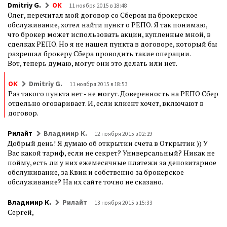
Dmitriy G.
ОК
11 ноября 2015 в 18:48
Олег, перечитал мой договор со Сбером на брокерское
обслуживание, хотел найти пункт о РЕПО. Я так понимаю,
что брокер может использовать акции, купленные мной, в
сделках РЕПО. Но я не нашел пункта в договоре, который бы
разрешал брокеру Сбера проводить такие операции.
Вот, теперь думаю, могут они это делать или нет.
ОК
Dmitriy G.
11 ноября 2015 в 18:53
Раз такого пункта нет - не могут. Доверенность на РЕПО Сбер
отдельно оговаривает. И, если клиент хочет, включают в
договор.
Рилайт
Владимир К.
12 ноября 2015 в 02:19
Добрый день! Я думаю об открытии счета в Открытии )) У
Вас какой тариф, если не секрет? Универсальный? Никак не
пойму, есть ли у них ежемесячные платежи за депозитарное
обслуживание, за Квик и собственно за брокерское
обслуживание? На их сайте точно не сказано.
Владимир К.
Рилайт
13 ноября 2015 в 15:33
Сергей,