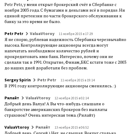
Petr Petr, у меня открыт брокерский счёт в Сбербанке с
ноября 2003 года. С бумагами и деньгами всё в порядке. Ни
единой претензии по части брокерского обслуживания к
банку за это время не было.
Petr Petr
ValuaVtoroy
11 ноября 2015 в 17:29
Я не спорю, рублевая надежность Сбербанка черезвычайно
высока. Контролирующие акционеры всегда могут
напечатать необходимое количество рублей и
прокредитовать ими банк. Интересно, почему они не
сделали так в 1991. Открытие, Финам,БКС кстати тоже с 2003
до наших дней доработали без проблем.
Sergey Spirin
Petr Petr
11 ноября 2015 в 19:14
В 1991 году контролирующие акционеры сменились. :)
Рилайт
ValuaVtoroy
12 ноября 2015 в 02:14
Добрый день Валуа! А Вы что-нибудь слышали о
банкротстве американских брокеров без выплаты
страховок? Очень интересная тема. (Рилайт)
ValuaVtoroy
Рилайт
13 ноября 2015 в 06:52
Добрый день, Сергей.) Нет, не слышал. Вокруг столько