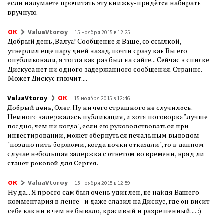
если надумаете прочитать эту книжку-придётся набирать
вручную.
ОК
ValuaVtoroy
15 ноября 2015 в 12:25
Добрый день, Валуа! Сообщение я Ваше, со ссылкой,
утвердил еще пару дней назад, почти сразу как Вы его
опубликовали, я тогда как раз был на сайте... Сейчас в списке
Дискуса нет ни одного задержанного сообщения. Странно.
Может Дискус глючит....
ValuaVtoroy
ОК
15 ноября 2015 в 12:46
Добрый день, Олег. Ну ни чего страшного не случилось.
Немного задержалась публикация, и хотя поговорка "лучше
поздно, чем ни когда", если ею руководствоваться при
инвестировании, может обернуться печальным выводом
"поздно пить боржоми, когда почки отказали", то в данном
случае небольшая задержка с ответом во времени, вряд ли
станет роковой для Сергея.
ОК
ValuaVtoroy
15 ноября 2015 в 12:59
Ну да... Я просто сам был очень удивлен, не найдя Вашего
комментария в ленте - и даже слазил на Дискус, где он висит
себе как ни в чем не бывало, красивый и разрешенный.... :)