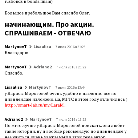
rusbonds и bonds.finam)
Большое пребольшое Вам спасибо Олег.
начинающим. Про акции.
СПРАШИВАЕМ - ОТВЕЧАЮ
MartynovT
Lisaalisa
7 июля 2016 в 21:23
Благодарю
MartynovT
Adriano2
7 июля 2016 в 21:22
Спасибо.
Lisaalisa
MartynovT
7 июля 2016 в 13:44
у Ларисы Морозовой очень удобно и наглядно все по
дивидендам изложено. Да, МГТС в этом году отличились )
http://smart-lab.ru/my/LaraM...
Adriano2
MartynovT
7 июля 2016 в 13:22
По мгтс лучше у Ларисы Морозовой поискать. она любит
такие истории. ну и вообще рекомендую по дивидендам у
нее учиться. очень уважаемый в этой теме автор