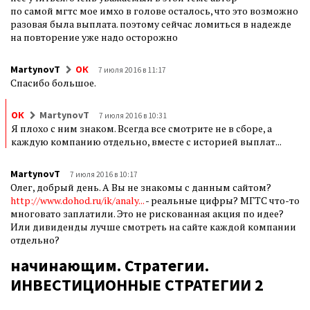
по самой мгтс мое имхо в голове осталось, что это возможно
разовая была выплата. поэтому сейчас ломиться в надежде
на повторение уже надо осторожно
MartynovT
ОК
7 июля 2016 в 11:17
Спасибо большое.
ОК
MartynovT
7 июля 2016 в 10:31
Я плохо с ним знаком. Всегда все смотрите не в сборе, а
каждую компанию отдельно, вместе с историей выплат...
MartynovT
7 июля 2016 в 10:17
Олег, добрый день. А Вы не знакомы с данным сайтом?
http://www.dohod.ru/ik/analy...
- реальные цифры? МГТС что-то
многовато заплатили. Это не рискованная акция по идее?
Или дивиденды лучше смотреть на сайте каждой компании
отдельно?
начинающим. Стратегии.
ИНВЕСТИЦИОННЫЕ СТРАТЕГИИ 2