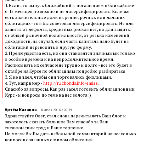
1. Если это выпуск ближайший, с погашением в ближайшие
6-12 месяцев, то можно и не диверсифицировать. Если же
есть значительные доли в среднесрочных или дальних
облигациях - то я бы советовал диверсифицировать. Не для
защиты от дефолта, кредитных рисков нет, но для защиты
от общей рыночной волатильности, от резких изменений
доходности, на случай, если часть капитала надо будет из
облигаций переводить в другую форму.
2. Преимущества есть, но они становятся значимыми только
в особые времена и на непродолжительное время.
Расписывать их сейчас мне трудно и долго - все это будет в
октябре на Курсе по облигациям подробно разбираться.
3. Я не видел, чтобы они торговались физлицами.
4. Тут, например -
http://ru.cbonds.info/emissi...
Спасибо за вопросы. Как раз засел готовить облигационный
Курс - и вопросы по теме на вес золота :)
Артём Казаков
8 июля 2016 в 20:39
Здравствуйте Олег, стал снова перечитывать Ваш блог и
захотелось сказать большое Вам спасибо за Ваш
титанический труд и Ваше терпение.
Не могли бы Вы дать небольшой комментарий на несколько
вопросов связанных с миром облигаций.