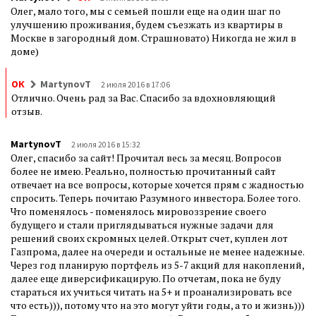
Олег, мало того, мы с семьей пошли еще на один шаг по
улучшению проживания, будем съезжать из квартиры в
Москве в загородный дом. Страшновато) Никогда не жил в
доме)
ОК
MartynovT
2 июля 2016 в 17:06
Отлично. Очень рад за Вас. Спасибо за вдохновляющий
отзыв.
MartynovT
2 июля 2016 в 15:32
Олег, спасибо за сайт! Прочитал весь за месяц. Вопросов
более не имею. Реально, полностью прочитанный сайт
отвечает на все вопросы, которые хочется прям с жадностью
спросить. Теперь почитаю Разумного инвестора. Более того.
Что поменялось - поменялось мировоззрение своего
будущего и стали приглядываться нужные задачи для
решений своих скромных целей. Открыт счет, куплен лот
Газпрома, далее на очереди и остальные не менее надежные.
Через год планирую портфель из 5-7 акций для накоплений,
далее еще диверсификацирую. По отчетам, пока не буду
стараться их учиться читать на 5+ и проанализировать все
что есть))), потому что на это могут уйти годы, а то и жизнь)))