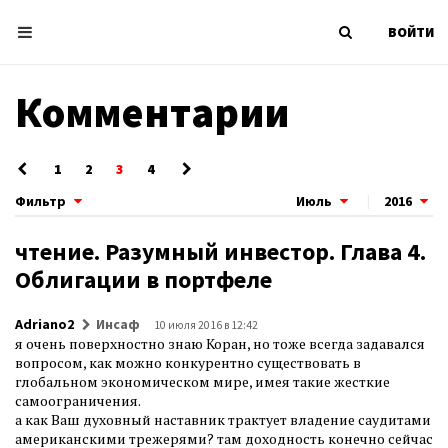
ВОЙТИ
Комментарии
1
2
3
4
Фильтр
Июль
|
2016
чтение. Разумный инвестор. Глава 4.
Облигации в портфеле
Adriano2
Инсаф
10 июля 2016 в 12:42
я очень поверхностно знаю Коран, но тоже всегда задавался
вопросом, как можно конкурентно существовать в
глобальном экономическом мире, имея такие жесткие
самоограничения.
а как Ваш духовный наставник трактует владение саудитами
американскими трежерями? там доходность конечно сейчас