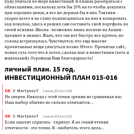
Буду учиться по мере инвестиций. В планах разобраться с
облигациями, поскольку хотя бы 25% на то чтобы докупить
при хороших ценах, я все же держал бы в них. Тактики -
скорее всего я не стану подписываться на них и копировать
ход покупок, здесь я решил сам составить свой портфель по
своей психике. Школа - возможно лишь поспею на Акции -
предмет и анализ. Жаль, что так вот быстро все прочел, но
голова встряхнулась. Чувствуется, что еще многие
прочитанные вещи улягуться позже. Итого: Прочитал сайт,
понял суть того что я хотел, сделал шаг в инвестиции (хоть и
маленький). Огромная Вам благодарность!
личный план. 15 год.
ИНВЕСТИЦИОННЫЙ ПЛАН 015-016
ОК
MartynovT
2 июля 2016 в 13:08
Не уверен. Никогда с этой точки зрения не сравнивал нас.
Наш выбор обычно не сильно отличается....
ОК
MartynovT
2 июля 2016 в 13:05
Если захотят спрятать - спрячут. Я не гений чтения
отчетности - это точно. Я - любитель этого дела....