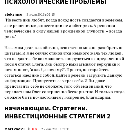
ПСИХОЛОГИЧЕСКИЕ ПРОБЛЕМЫ
aleksmsu
3 июля 2016 в 07:15
"Инвестиции любят, когда доходность создается временем,
а не решениями, инвестиции не любят риск. А решения
человеческие, в силу нашей врожденной глупости, – всегда
риск."
На самом деле, как обычно, всю статью можно разобрать по
цитатам. И мне сейчас становится немного жаль тех людей,
что не дают себе возможность погрузиться в определенный
посыл статей Олега. Они быстро выхватывают верхушки и
потом ноют, "а как?, а почему?". Просто, постарайтесь
остаться наедине с собой. Дайте времени загрузить данную
информацию. Пропустите ее через себя. И Вы даже
представить себе не сможете, того объема знаний, что
передает нам Олег совершенно бескорыстно. И только тогда,
сможете быть по-настоящему, искренне, благодарны.
начинающим. Стратегии.
ИНВЕСТИЦИОННЫЕ СТРАТЕГИИ 2
MartynovT
ОК
2 июля 2016 в 19:30