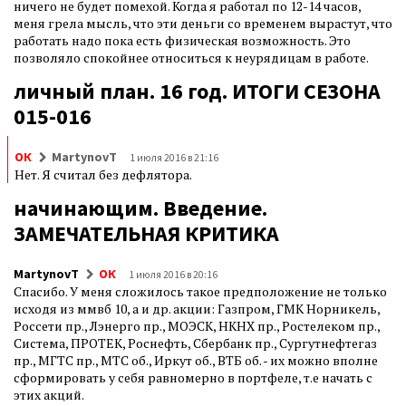
ничего не будет помехой. Когда я работал по 12-14 часов,
меня грела мысль, что эти деньги со временем вырастут, что
работать надо пока есть физическая возможность. Это
позволяло спокойнее относиться к неурядицам в работе.
личный план. 16 год. ИТОГИ СЕЗОНА
015-016
ОК
MartynovT
1 июля 2016 в 21:16
Нет. Я считал без дефлятора.
начинающим. Введение.
ЗАМЕЧАТЕЛЬНАЯ КРИТИКА
MartynovT
ОК
1 июля 2016 в 20:16
Спасибо. У меня сложилось такое предположение не только
исходя из ммвб 10, а и др. акции: Газпром, ГМК Норникель,
Россети пр., Лэнерго пр., МОЭСК, НКНХ пр., Ростелеком пр.,
Система, ПРОТЕК, Роснефть, Сбербанк пр., Сургутнефтегаз
пр., МГТС пр., МТС об., Иркут об., ВТБ об. - их можно вполне
сформировать у себя равномерно в портфеле, т.е начать с
этих акций.