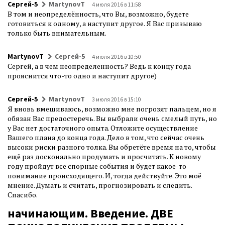
Сергей-5
MartynovT
4 июля 2016 в 11:58
В том и неопределённость, что Вы, возможно, будете
готовиться к одному, а наступит другое. Я Вас призываю
только быть внимательным.
MartynovT
Сергей-5
4 июля 2016 в 10:50
Сергей, а в чем неопределенность? Ведь к концу года
прояснится что-то одно и наступит другое)
Сергей-5
MartynovT
3 июля 2016 в 15:10
Я вновь вмешиваюсь, возможно мне погрозят пальцем, но я
обязан Вас предостеречь. Вы выбрали очень смелый путь, но
у Вас нет достаточного опыта. Отложите осуществление
Вашего плана до конца года. Дело в том, что сейчас очень
высоки риски разного толка. Вы обретёте время на то, чтобы
ещё раз досконально продумать и просчитать. К новому
году пройдут все спорные события и будет какое-то
понимание происходящего. И, тогда действуйте. Это моё
мнение. Думать и считать, прогнозировать и следить.
Спасибо.
начинающим. Введение. ДВЕ