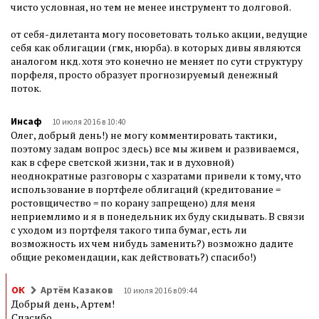
чисто условная, но тем не менее инструмент то долговой.
от себя-дилетанта могу посоветовать только акции, ведущие
себя как облигации (гмк, нюрба). в которых дивы являются
аналогом нкд. хотя это конечно не меняет по сути структуру
порфеля, просто образует прогнозируемый денежный
поток.
Инсаф
10 июля 2016 в 10:40
Олег, добрый день!) не могу комментировать тактики,
поэтому задам вопрос здесь) все мы живем и развиваемся,
как в сфере светской жизни, так и в духовной)
неоднократные разговоры с хазратами привели к тому, что
использование в портфеле облигаций (кредитование =
ростовщичество = по корану запрещено) для меня
неприемлимо и я в понедельник их буду скидывать. В связи
с уходом из портфеля такого типа бумаг, есть ли
возможность их чем нибудь заменить?) возможно дадите
общие рекомендации, как действовать?) спасибо!)
ОК
Артём Казаков
10 июля 2016 в 09:44
Добрый день, Артем!
Спасибо.