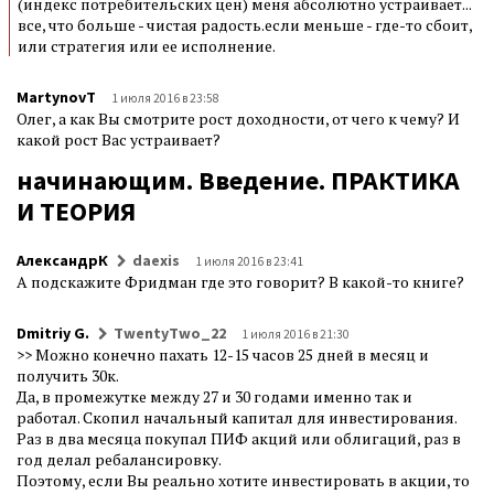
(индекс потребительских цен) меня абсолютно устраивает...
все, что больше - чистая радость.если меньше - где-то сбоит,
или стратегия или ее исполнение.
MartynovT
1 июля 2016 в 23:58
Олег, а как Вы смотрите рост доходности, от чего к чему? И
какой рост Вас устраивает?
начинающим. Введение. ПРАКТИКА
И ТЕОРИЯ
АлександрК
daexis
1 июля 2016 в 23:41
А подскажите Фридман где это говорит? В какой-то книге?
Dmitriy G.
TwentyTwo_22
1 июля 2016 в 21:30
>> Можно конечно пахать 12-15 часов 25 дней в месяц и
получить 30к.
Да, в промежутке между 27 и 30 годами именно так и
работал. Скопил начальный капитал для инвестирования.
Раз в два месяца покупал ПИФ акций или облигаций, раз в
год делал ребалансировку.
Поэтому, если Вы реально хотите инвестировать в акции, то