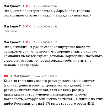
MartynovT
ОК
2 июля 2016 в 12:04
Олег, хотел поинтересоваться, у ЛарыМ ведь гораздо
рискованнее стратегия нежели Ваша, я так понимаю?
MartynovT
ОК
2 июля 2016 в 11:48
Спасибо.
MartynovT
ОК
2 июля 2016 в 11:15
Олег, выходит Вы уже на столько виртуозно владеете
навыком чтения отчетности, что хорошо видите, сколько
компания пытается скрыть доходов? Корпорации частенько
стараются это как-то перерисовать, чтобы платить по
меньше дивидендов?
ОК
MartynovT
2 июля 2016 в 08:59
Каждый год я вижу какого размера достиг мой капитал
(сколько денег я получу, продав все за неделю), вижу
размер капитала год назад, а так же вижу размер
пришедших за год купонов и дивидендов - любую
доходность, которую мне нужно посчитать, я считаю из этих
цифр. Рост капитала на 2-3% выше годового роста ИПЦ