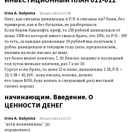
Irina A. Gulynina
28 марта 2012 в 21:49
Олег, как связаны дивиденды и P/E и связаны ли? блин, без
примеров, как и без бутылки, не разберешься.
Если берем башнефть преф, то 130 рублей дивидендов от
цены 1300 по которой имеет смысл брать, это 10%, то P/E - 10?
то есть, за каждые вложенные 10 рублей мы получаем 1
рубль дивидендов в текущем году (хехе, предполагаем,
вилами на воде писано до мая).
тут более менее понятно, 7, 10. близко. видимо в последний
год чуток меньше платили, раз 7 а не 10.
Сургут если брать, то цена 12 и ниже, дивиденды 1.18, P/E =
12/1.18 = 10,169... пока писала, похоже, дошло.
что такое ROS, буду копать в следующий раз) местный
гиннес хорош)
начинающим. Введение. О
ЦЕННОСТИ ДЕНЕГ
Irina A. Gulynina
28 марта 2012 в 21:37
"дети неликвидны" :)))
порадовало)