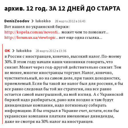
архив. 12 год. ЗА 12 ДНЕЙ ДО СТАРТА
DenisZoodov
lukokko
28 марта 2012 в 16:43
Вот нашел по украинской биржи:
http://kopela.com.ua/novosti...
может чем то поможет...
http://forum.ux.ua/viewtopic...
вот еще одна ссылка....
ОК
lukokko
28 марта 2012 в 13:36
в России с иностранцев, конечно, высокий налог. По-моему
30%. В этом году начали наши чиновники говорить, что
снизят. Может через год-другой действительно снизят. Тем
не менее, многие иностранцы торгуют. Налог, конечно,
чувствительный, но на самом деле, при таких доходностях,
приемлемый. Если бы такой же налог был для россиян, я бы
все равно следовал бы той же стратегии, она все равно
остается самой выигрышной, на мой взгляд. А с Украинской
биржей надо разбираться, рано или поздно и там будут
дивидендные компании, надо потихоньку собирать
информацию. Я бы открыл в Украине счет, кстати, если бы
украинские компании платили вменяемые дивиденды,
даже не смотря на 30% налог на иностранцев.