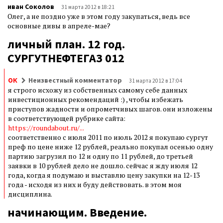
иван Соколов
31 марта 2012 в 18:21
Олег, а не поздно уже в этом году закупаться, ведь все
основные дивы в апреле-мае?
личный план. 12 год.
СУРГУТНЕФТЕГАЗ 012
ОК
Неизвестный комментатор
31 марта 2012 в 17:04
я строго исхожу из собственных самому себе данных
инвестиционных рекомендаций :) , чтобы избежать
приступов жадности и опрометчивых шагов. они изложены
в соответствующей рубрике сайта:
https://roundabout.ru/...
соответственно с июля 2011 по июль 2012 я покупаю сургут
преф по цене ниже 12 рублей, реально покупал осенью одну
партию загрузил по 12 и одну по 11 рублей, до третьей
заявки в 10 рублей дело не дошло. сейчас я жду июля 12
года, когда я подумаю и выставлю цену закупки на 12-13
года - исходя из них и буду действовать. в этом моя
дисциплина.
начинающим. Введение.