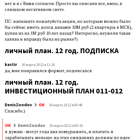
нет и я с Вами согласен. Просто вы описали все, имхо, в
слишком негативном свете.
ПС: напишите пожалуйста акции, по которым можно было
бы сейчас иметь доход дивами 10М руб (2 квартиры в МСК),
купив их на 1М руб 10 лет назад? Интересно, неужели такая
халява и вправду была на рынке?)
личный план. 12 год. ПОДПИСКА
kastir
30 марта 2012 в 11:10
да, мне понравился формат, подписался
личный план. 12 год.
ИНВЕСТИЦИОННЫЙ ПЛАН 011-012
DenisZoodov
ОК
30 марта 2012 в 09:48
Спасибо;)
ОК
DenisZoodov
30 марта 2012 в 09:19
я думаю - могут года два помурыжить, и платить и
зарабатывать меньше. на этих ожиданиях должны по идее