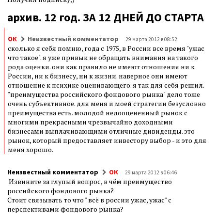
архив. 12 год. ЗА 12 ДНЕЙ ДО СТАРТА
ОК
Неизвестный комментатор
29 марта 2012 в 08:52
сколько я себя помню, года с 1975, в России все время "ужас
что такое". я уже привык не обращать внимания на такого
рода оценки. они как правило не имеют отношения ни к
России, ни к бизнесу, ни к жизни. наверное они имеют
отношение к психике оценивающего. я так для себя решил.
"преимущества российского фондового рынка" дело тоже
очень субъективное. для меня и моей стратегии безусловно
преимущества есть. молодой недооцененный рынок с
многими прекрасными чрезвычайно доходными
бизнесами выплачивающими отличные дивиденды. это
рынок, который предоставляет инвестору выбор - и это для
меня хорошо.
Неизвестный комментатор
ОК
29 марта 2012 в 06:46
Извините за глупый вопрос, в чём преимущество
российского фондового рынка?
Стоит связывать то что " всё в россии ужас, ужас" с
перспективами фондового рынка?