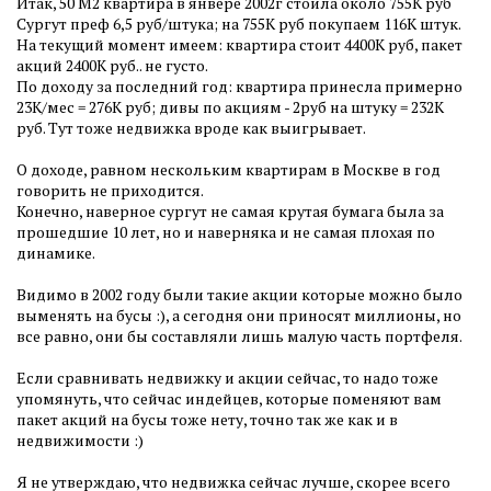
Итак, 50 М2 квартира в янвере 2002г стоила около 755К руб
Сургут преф 6,5 руб/штука; на 755К руб покупаем 116К штук.
На текущий момент имеем: квартира стоит 4400К руб, пакет
акций 2400К руб.. не густо.
По доходу за последний год: квартира принесла примерно
23К/мес = 276К руб; дивы по акциям - 2руб на штуку = 232К
руб. Тут тоже недвижка вроде как выигрывает.
О доходе, равном нескольким квартирам в Москве в год
говорить не приходится.
Конечно, наверное сургут не самая крутая бумага была за
прошедшие 10 лет, но и наверняка и не самая плохая по
динамике.
Видимо в 2002 году были такие акции которые можно было
выменять на бусы :), а сегодня они приносят миллионы, но
все равно, они бы составляли лишь малую часть портфеля.
Если сравнивать недвижку и акции сейчас, то надо тоже
упомянуть, что сейчас индейцев, которые поменяют вам
пакет акций на бусы тоже нету, точно так же как и в
недвижимости :)
Я не утверждаю, что недвижка сейчас лучше, скорее всего