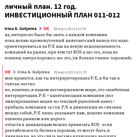
личный план. 12 год.
ИНВЕСТИЦИОННЫЙ ПЛАН 011-012
Irina A. Gulynina
ОК
28 марта 2012 в 22:59
да, интересно было бы знать о каждой компании.
пока делаю промежуточный дилетантский вывод что надо
ориентироваться на P/E как на некую недооцененность
компаний на рынке, при чем тут ROS и шо это, пока не
поняла) завтра пороюсь шо это, уж больно гиннес хороший)
ОК
Irina A. Gulynina
28 марта 2012 в 22:19
мне нравится, как ты интерпретировала P/E, я бы так и
считал. честно.
но, конечно, в нашем несовершенном мире, это ошибочная
интерпретация. P/E = капитализация компании (все
эмитированные акции по текущей рыночной цене) /
прибыль компании за год. P/E и дивиденды не связаны
между собой, P/E лишь указывает нам, дешево компания
оценена рынком или дорого.
отчасти к дивидендам можно привязать ROS - если
рентабельность бизнеса хорошая, то могут быть и
дивиденды. но эта связь весьма иллюзорна. выплата