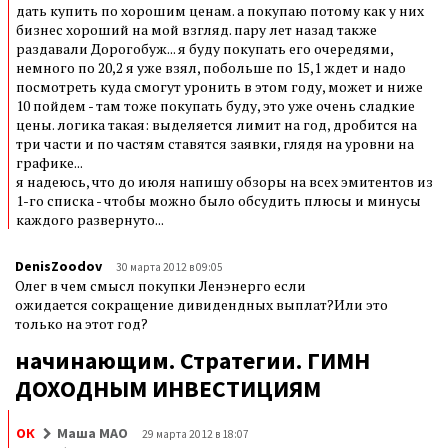
дать купить по хорошим ценам. а покупаю потому как у них
бизнес хороший на мой взгляд. пару лет назад также
раздавали Дорогобуж... я буду покупать его очередями,
немного по 20,2 я уже взял, побольше по 15,1 ждет и надо
посмотреть куда смогут уронить в этом году, может и ниже
10 пойдем - там тоже покупать буду, это уже очень сладкие
цены. логика такая: выделяется лимит на год, дробится на
три части и по частям ставятся заявки, глядя на уровни на
графике...
я надеюсь, что до июля напишу обзоры на всех эмитентов из
1-го списка - чтобы можно было обсудить плюсы и минусы
каждого развернуто...
DenisZoodov
30 марта 2012 в 09:05
Олег в чем смысл покупки Ленэнерго если
ожидается сокращение дивидендных выплат?Или это
только на этот год?
начинающим. Стратегии. ГИМН
ДОХОДНЫМ ИНВЕСТИЦИЯМ
ОК
Маша МАО
29 марта 2012 в 18:07