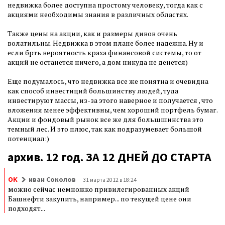
недвижка более доступна простому человеку, тогда как с
акциями необходимы знания в различных областях.
Также цены на акции, как и размеры дивов очень
волатильны. Недвижка в этом плане более надежна. Ну и
если брть вероятность краха финансовой системы, то от
акций не останется ничего, а дом никуда не денется)
Еще подумалось, что недвижка все же понятна и очевидна
как способ инвестиций большинству людей, туда
инвестируют массы, из-за этого наверное и получается , что
вложения менее эффективны, чем хороший портфель бумаг.
Акции и фондовый рынок все же для большшинства это
темный лес. И это плюс, так как подразумевает большой
потенциал:)
архив. 12 год. ЗА 12 ДНЕЙ ДО СТАРТА
ОК
иван Соколов
31 марта 2012 в 18:24
можно сейчас немножко привилегированных акций
Башнефти закупить, например... по текущей цене они
подходят...