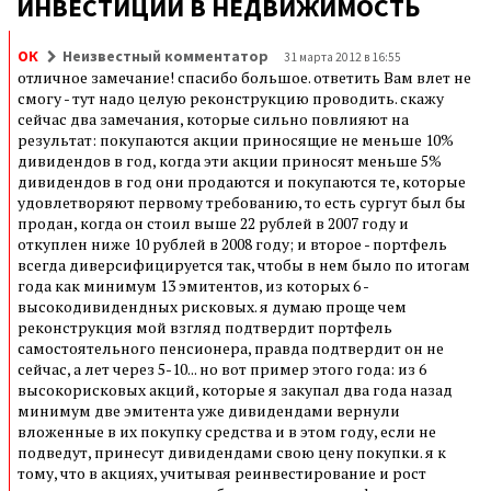
ИНВЕСТИЦИИ В НЕДВИЖИМОСТЬ
ОК
Неизвестный комментатор
31 марта 2012 в 16:55
отличное замечание! спасибо большое. ответить Вам влет не
смогу - тут надо целую реконструкцию проводить. скажу
сейчас два замечания, которые сильно повлияют на
результат: покупаются акции приносящие не меньше 10%
дивидендов в год, когда эти акции приносят меньше 5%
дивидендов в год они продаются и покупаются те, которые
удовлетворяют первому требованию, то есть сургут был бы
продан, когда он стоил выше 22 рублей в 2007 году и
откуплен ниже 10 рублей в 2008 году; и второе - портфель
всегда диверсифицируется так, чтобы в нем было по итогам
года как минимум 13 эмитентов, из которых 6 -
высокодивидендных рисковых. я думаю проще чем
реконструкция мой взгляд подтвердит портфель
самостоятельного пенсионера, правда подтвердит он не
сейчас, а лет через 5-10... но вот пример этого года: из 6
высокорисковых акций, которые я закупал два года назад
минимум две эмитента уже дивидендами вернули
вложенные в их покупку средства и в этом году, если не
подведут, принесут дивидендами свою цену покупки. я к
тому, что в акциях, учитывая реинвестирование и рост