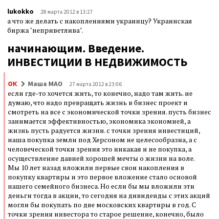
lukokko
28 марта 2012 в 13:27
а что же делать с накоплениями украинцу? Украинская
биржа "неприветлива".
начинающим. Введение.
ИНВЕСТИЦИИ В НЕДВИЖИМОСТЬ
ОК
Маша МАО
27 марта 2012 в 23:06
если где-то хочется жить, то конечно, надо там жить. не
думаю, что надо превращать жизнь в бизнес проект и
смотреть на все с экономической точки зрения. пусть бизнес
занимается эффективностью, экономика экономией, а
жизнь пусть радуется жизни. с точки зрения инвестиций,
наша покупка земли под Херсоном не целесообразна, а с
человеческой точки зрения это никакая и не покупка, а
осуществление давней хорошей мечты о жизни на воле.
Мы 10 лет назад вложили первые свои накопления в
покупку квартиры и это первое вложение стало основой
нашего семейного бизнеса. Но если бы мы вложили эти
деньги тогда в акции, то сегодня на дивиденды с этих акций
могли бы покупать по две московских квартиры в год. С
точки зрения инвестора то старое решение, конечно, было