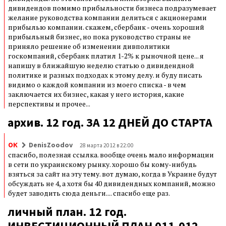
дивидендов помимо прибыльности бизнеса подразумевает
желание руководства компании делиться с акционерами
прибылью компании. скажем, сбербанк - очень хороший
прибыльный бизнес, но пока руководство страны не
приняло решение об изменении дивполитики
госкомпаний, сбербанк платил 1-2% к рыночной цене... я
напишу в ближайшую неделю статью о дивидендной
политике и разных подходах к этому делу. и буду писать
видимо о каждой компании из моего списка - в чем
заключается их бизнес, какая у него история, какие
перспективы и прочее...
архив. 12 год. ЗА 12 ДНЕЙ ДО СТАРТА
ОК
DenisZoodov
28 марта 2012 в 22:00
спасибо, полезная ссылка. вообще очень мало информации
в сети по украинскому рынку. хорошо бы кому-нибудь
взяться за сайт на эту тему. вот думаю, когда в Украине будут
обсуждать не 4, а хотя бы 40 дивидендных компаний, можно
будет заводить сюда деньги.... спасибо еще раз.
личный план. 12 год.
ИНВЕСТИЦИОННЫЙ ПЛАН 011-012