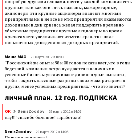
попробую другими словами. почти у каждой компании есть
крупные, или как они здесь названы, мажоритарные,
акционеры. эти крупные акционеры владеют многими
предприятиями и не все из этих предприятий оказываются
доходными в дни кризиса. желая поддержать временно
убыточные предприятия крупные акционеры во время
кризиса часто увеличивают изъятие средств в виде
повышенных дивидендов из доходных предприятий.
Маша МАО
29 марта 2012 в 18:03
"Российский же опыт и 98 и 08 годов показывает, что в годы
бедствий, компании остро нуждаются в наличных и
успешные бизнесы увеличивают дивидендные выплаты,
чтобы закрыть кассовые разрывы своих мажоритариев в
других, менее успешных предприятиях." - что это значит?
личный план. 12 год. ПОДПИСКА
ОК
DenisZoodov
29 марта 2012 в 14:07
вау!!!! спасибо большое! заработало!
DenisZoodov
29 марта 2012 в 14:05
Получил подписку,)