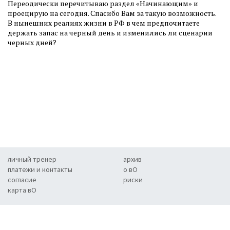
Переодически перечитываю раздел «Начинающим» и
проецирую на сегодня. Спасибо Вам за такую возможность.
В нынешних реалиях жизни в РФ в чем предпочитаете
держать запас на черный день и изменились ли сценарии
черных дней?
личный тренер
архив
платежи и контакты
о вО
согласие
риски
карта вО