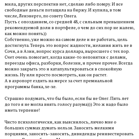
мила, других перспектив нет, сделаю либо помру. И все
свободные деньги потащила на биржу. И купила, в том
числе, Ленэнерго, по совету Олега.
Пусть с опозданием, со средней 48, с сильным превышением
рекомендуемой доли в портфеле, о чем до сих пор не жалею,
как можно понять))
Собственно, уже можно на самом деле и не работать, цель
достигнута. Теперь это вопрос жадности, желания жить не в
Сочи, а в Азии, вопрос курса доллара, выросшего с тех пор.
Счет очень помогает, когда какие-то непонятки с делами,
переезды офиса, разборки, болезни, и прочее прочее. Всегда
можно закрыть это и катапультироваться в спокойную
жизнь. Ну или просто посмотреть, как он растет.
А в аэропорт ездить на мерсе за счет премиальной
программы банка, хе-хе.
Страшно подумать, что бы было, если бы не Олег. Пять лет
до того я не могла внять голосу разума))) Это ж надо было
иметь терпение!
Чисто психологически, как выяснилось, лично мне о
больших суммах думать нельзя. Заносить мелкими
порциями, заносить-заносить, дивиденды реинвестировать