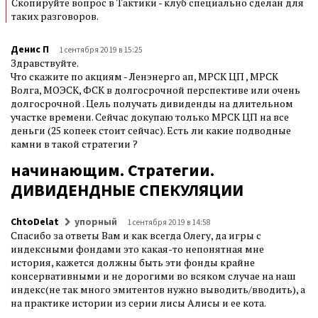
Скопируйте вопрос в Тактики - клуб специально сделан для
таких разговоров.
Денис П
1 сентября 2019 в 15:25
Здравствуйте.
Что скажите по акциям - Ленэнерго ап, МРСК ЦП , МРСК
Волга, МОЭСК, ФСК в долгосрочной перспективе или очень
долгосрочной . Цель получать дивиденды на длительном
участке времени. Сейчас докупаю только МРСК ЦП на все
деньги (25 копеек стоит сейчас). Есть ли какие подводные
камни в такой стратегии ?
начинающим. Стратегии.
ДИВИДЕНДНЫЕ СПЕКУЛЯЦИИ
ChtoDelat
упорный
1 сентября 2019 в 14:58
Спасибо за ответы Вам и как всегда Олегу, да игры с
индексными фондами это какая-то непонятная мне
история, кажется должны быть эти фонды крайне
консервативными и не дорогими во всяком случае на наш
индекс(не так много эмитентов нужно выводить/вводить), а
на практике истории из серии лисы Алисы и ее кота.