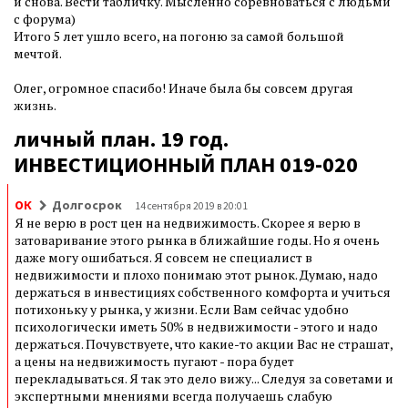
и снова. Вести табличку. Мысленно соревноваться с людьми
с форума)
Итого 5 лет ушло всего, на погоню за самой большой
мечтой.
Олег, огромное спасибо! Иначе была бы совсем другая
жизнь.
личный план. 19 год.
ИНВЕСТИЦИОННЫЙ ПЛАН 019-020
ОК
Долгосрок
14 сентября 2019 в 20:01
Я не верю в рост цен на недвижимость. Скорее я верю в
затоваривание этого рынка в ближайшие годы. Но я очень
даже могу ошибаться. Я совсем не специалист в
недвижимости и плохо понимаю этот рынок. Думаю, надо
держаться в инвестициях собственного комфорта и учиться
потихоньку у рынка, у жизни. Если Вам сейчас удобно
психологически иметь 50% в недвижимости - этого и надо
держаться. Почувствуете, что какие-то акции Вас не страшат,
а цены на недвижимость пугают - пора будет
перекладываться. Я так это дело вижу... Следуя за советами и
экспертными мнениями всегда получаешь слабую