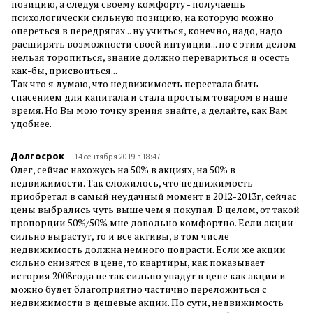
позицию, а следуя своему комфорту - получаешь
психологически сильную позицию, на которую можно
опереться в передрягах... ну учиться, конечно, надо, надо
расширять возможности своей интуиции... но с этим делом
нельзя торопиться, знание должно перевариться и осесть
как-бы, присвоиться...
Так что я думаю, что недвижимость перестала быть
спасением для капитала и стала простым товаром в наше
время. Но Вы мою точку зрения знайте, а делайте, как Вам
удобнее.
Долгосрок
14 сентября 2019 в 18:47
Олег, сейчас нахожусь на 50% в акциях, на 50% в
недвижимости. Так сложилось, что недвижимость
приобретал в самый неудачный момент в 2012-2013г, сейчас
цены выбрались чуть выше чем я покупал. В целом, от такой
пропорции 50%/50% мне довольно комфортно. Если акции
сильно вырастут, то и все активы, в том числе
недвижимость должна немного подрасти. Если же акции
сильно снизятся в цене, то квартиры, как показывает
история 2008года не так сильно упадут в цене как акции и
можно будет благоприятно частично переложиться с
недвижимости в дешевые акции. По сути, недвижимость